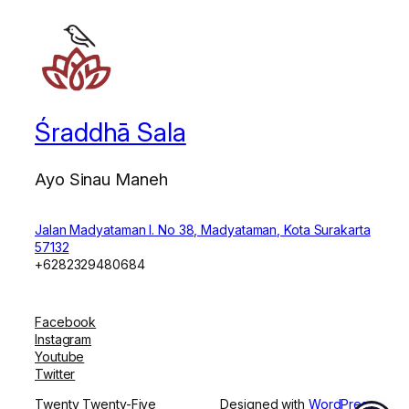
Śraddhā Sala
Ayo Sinau Maneh
Jalan Madyataman I. No 38, Madyataman, Kota Surakarta
57132
+6282329480684
Facebook
Instagram
Youtube
Twitter
Twenty Twenty-Five
Designed with
WordPress