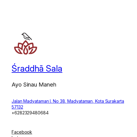
Śraddhā Sala
Ayo Sinau Maneh
Jalan Madyataman I. No 38, Madyataman, Kota Surakarta
57132
+6282329480684
Facebook