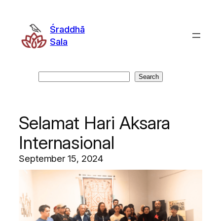
Skip
to
Śraddhā
content
Sala
Search
Search
Selamat Hari Aksara
Internasional
September 15, 2024