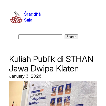
Skip
to
Śraddhā
content
Sala
Search
Search
Kuliah Publik di STHAN
Jawa Dwipa Klaten
January 3, 2026