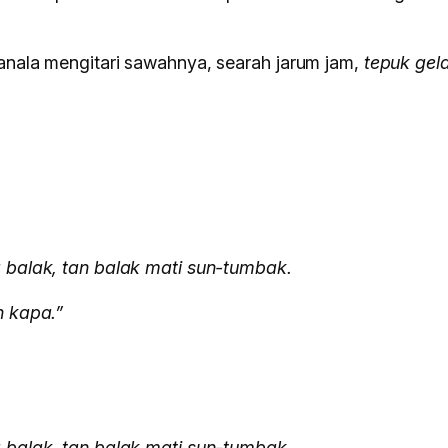
anala mengitari sawahnya, searah jarum jam,
tepuk ge
 balak, tan balak mati sun-tumbak.
n kapa.”
 balak, tan balak mati sun-tumbak.