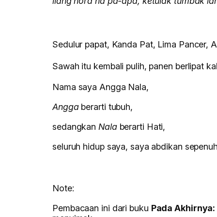
ilang nora na pa-apa, kêtulak tumbak la
Sedulur papat, Kanda Pat, Lima Pancer, A
Sawah itu kembali pulih, panen berlipat kal
Nama saya Angga Nala,
Angga
berarti tubuh,
sedangkan
Nala
berarti Hati,
seluruh hidup saya, saya abdikan sepenuh 
Note:
Pembacaan ini dari buku
Pada Akhirnya: