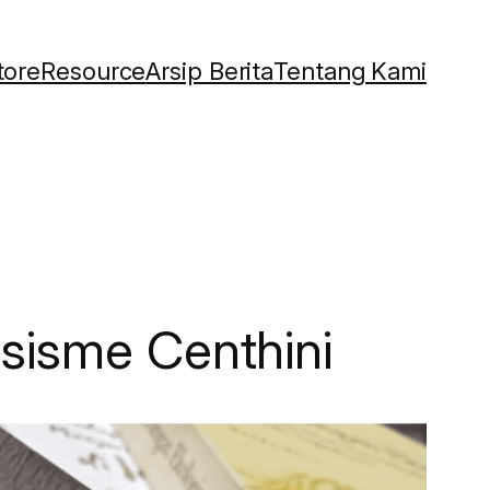
tore
Resource
Arsip Berita
Tentang Kami
sisme Centhini