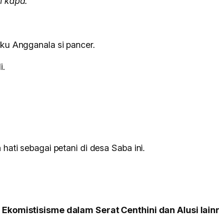
n kapa.”
ku Angganala si pancer.
i.
hati sebagai petani di desa Saba ini.
 Ekomistisisme dalam Serat Centhini dan Alusi lai