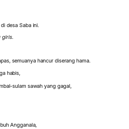
di desa Saba ini.
giris
.
apas, semuanya hancur diserang hama.
ga habis,
tambal-sulam sawah yang gagal,
tubuh Angganala,