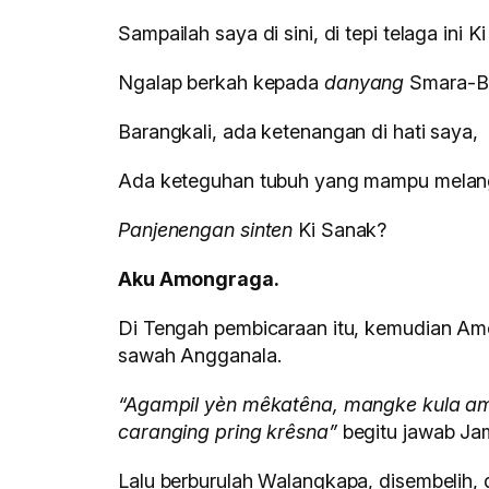
Sampailah saya di sini, di tepi telaga ini K
Ngalap berkah kepada
danyang
Smara-Bu
Barangkali, ada ketenangan di hati saya,
Ada keteguhan tubuh yang mampu melang
Panjenengan sinten
Ki Sanak?
Aku Amongraga.
Di Tengah pembicaraan itu, kemudian Amo
sawah Angganala.
“Agampil yèn mêkatêna, mangke kula ami
caranging pring krêsna”
begitu jawab Ja
Lalu berburulah Walangkapa, disembelih,