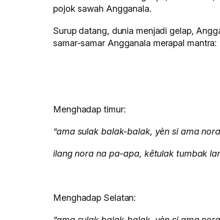
pojok sawah Angganala.
Surup datang, dunia menjadi gelap, Angg
samar-samar Angganala merapal mantra:
Menghadap timur:
“ama sulak balak-balak, yèn si ama nora
ilang nora na pa-apa, kêtulak tumbak la
Menghadap Selatan:
“ama sulak balak-balak, yèn si ama nora