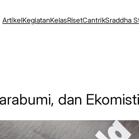
Artikel
Kegiatan
Kelas
Riset
Cantrik
Sraddha S
abumi, dan Ekomisti