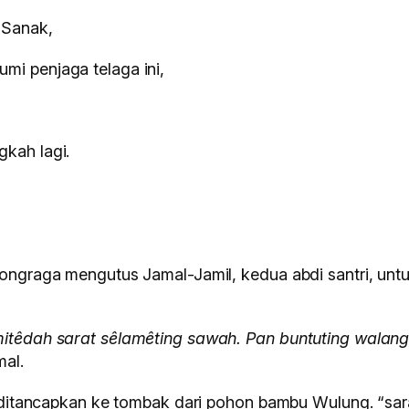
i Sanak,
mi penjaga telaga ini,
kah lagi.
ngraga mengutus Jamal-Jamil, kedua abdi santri, unt
têdah sarat sêlamêting sawah. Pan buntuting walang
mal.
 ditancapkan ke tombak dari pohon bambu Wulung. “sara