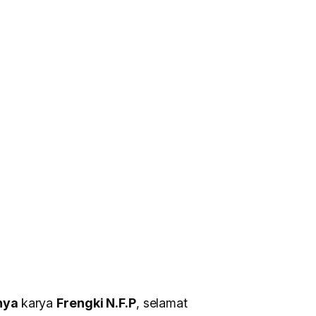
nnya
karya
Frengki N.F.P
, selamat