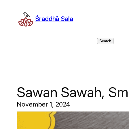
Skip
to
Śraddhā Sala
content
Search
Search
Sawan Sawah, Smar
November 1, 2024