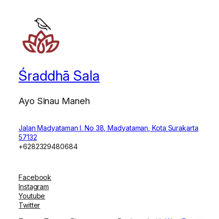
Śraddhā Sala
Ayo Sinau Maneh
Jalan Madyataman I. No 38, Madyataman, Kota Surakarta
57132
+6282329480684
Facebook
Instagram
Youtube
Twitter