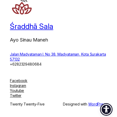
Śraddhā Sala
Ayo Sinau Maneh
Jalan Madyataman I. No 38, Madyataman, Kota Surakarta
57132
+6282329480684
Facebook
Instagram
Youtube
Twitter
Twenty Twenty-Five
Designed with
WordPress