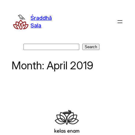
Skip
to
Śraddhā
content
Sala
Search
Search
Month:
April 2019